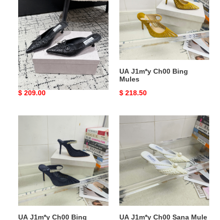
Scarlett
Bing
Mule
Mules
5cm
UA J1m*y Ch00 Scarlett
UA J1m*y Ch00 Bing
Mule 5cm
Mules
Original
$ 209.00
Original
$ 218.50
price
price
UA
UA
J1m*y
J1m*y
Ch00
Ch00
Bing
Sana
Mules
Mule
5.5cm
UA J1m*y Ch00 Bing
UA J1m*y Ch00 Sana Mule