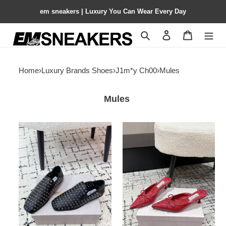
em sneakers | Luxury You Can Wear Every Day
Search
Contact us
Shopping 
Home
›
Luxury Brands Shoes
›
J1m*y Ch00
›
Mules
Mules
ua
UA
J1m*y
J1m*y
Ch00
Ch00
eliot
Scarlett
slipper
Mule
5cm