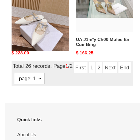
Mules
En
Cuir
Bing
UA J1m*y Ch00 Bing
UA J1m*y Ch00 Mules En
Mules
Cuir Bing
Original
$ 228.00
Original
$ 166.25
price
price
Total 26 records, Page
1
/2
First
1
2
Next
End
Quick links
About Us