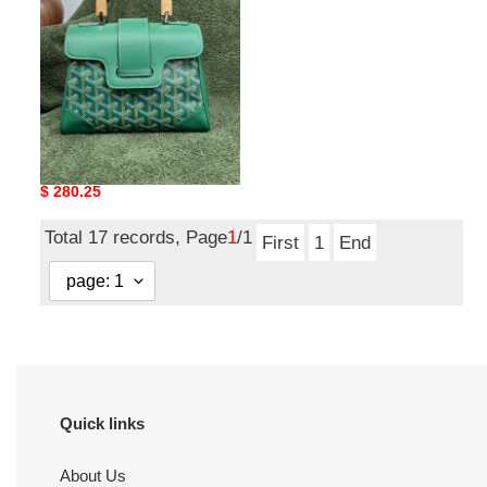
Mini
Bag
20×15×7.5cm
G09ard Saïgon Structuré
Mini Bag 20×15×7.5cm
Original
$ 280.25
price
Total 17 records, Page
1
/1
First
1
End
Quick links
About Us