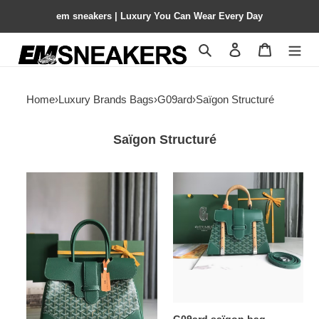
em sneakers | Luxury You Can Wear Every Day
Search
Contact us
Shopping 
Home
›
Luxury Brands Bags
›
G09ard
›
Saïgon Structuré
Saïgon Structuré
G09ard
G09ard
saigon
saïgon
tote
bag
bag
28x20x12cm
34x18x24cm